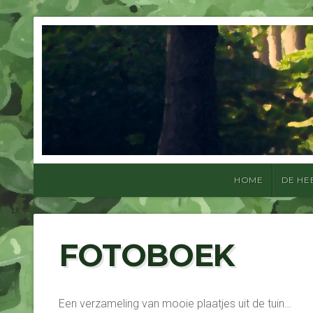
HOME
DE HE
FOTOBOEK
Een verzameling van mooie plaatjes uit de tuin…