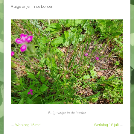
Ruige anjer in de border.
Ruige anjer in de border
←
Werkdag 16 mei
Werkdag 18 juli
→