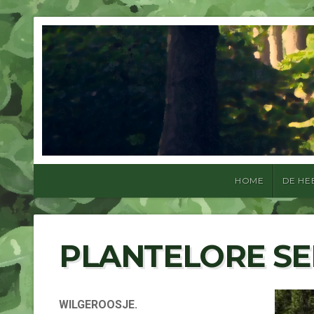
HOME
DE HE
PLANTELORE S
WILGEROOSJE.