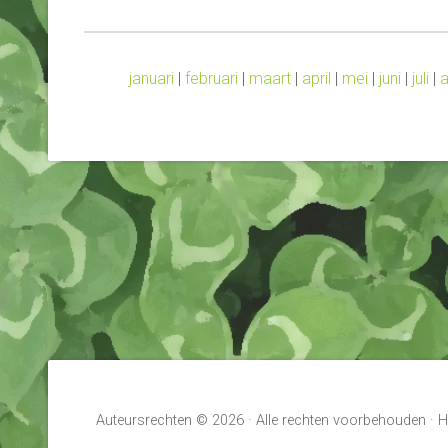
januari
|
februari
|
maart
|
april
|
mei
|
juni
|
juli
|
a
Auteursrechten © 2026 · Alle rechten voorbehouden ·