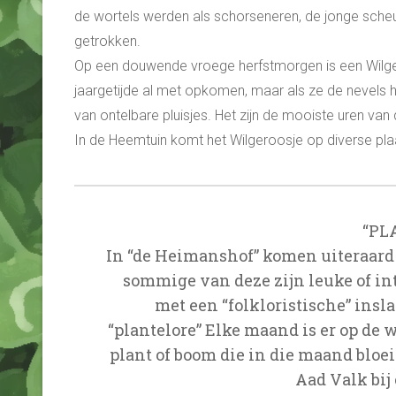
de wortels werden als schorseneren, de jonge sche
getrokken.
Op een douwende vroege herfstmorgen is een Wilgero
jaargetijde al met opkomen, maar als ze de nevels hee
van ontelbare pluisjes. Het zijn de mooiste uren van
In de Heemtuin komt het Wilgeroosje op diverse pla
“PL
In “de Heimanshof” komen uiteraard 
sommige van deze zijn leuke of int
met een “folkloristische” insl
“plantelore” Elke maand is er op de
plant of boom die in die maand bloei
Aad Valk bij