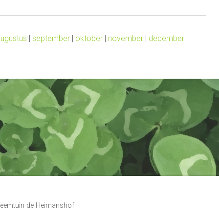
ugustus
|
september
|
oktober
|
november
|
december
 Heemtuin de Heimanshof