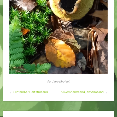
Aardappelboleet
←
September Herfstmaand
Novembermaand, snoeimaand
→