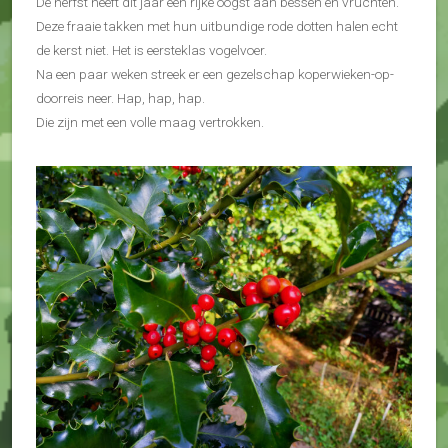
De herfst heeft dit jaar een rijke oogst aan bessen en vruchten.
Deze fraaie takken met hun uitbundige rode dotten halen echt
de kerst niet. Het is eersteklas vogelvoer.
Na een paar weken streek er een gezelschap koperwieken-op-
doorreis neer. Hap, hap, hap.
Die zijn met een volle maag vertrokken.