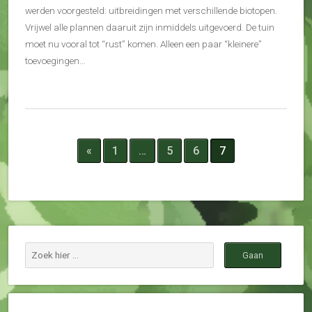
werden voorgesteld: uitbreidingen met verschillende biotopen.
Vrijwel alle plannen daaruit zijn inmiddels uitgevoerd. De tuin
moet nu vooral tot “rust” komen. Alleen een paar “kleinere”
toevoegingen…
«
1
…
5
6
7