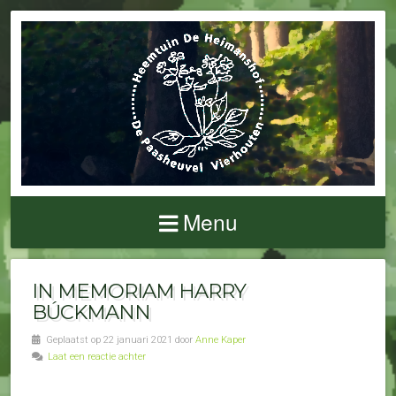
Menu
IN MEMORIAM HARRY
BÚCKMANN
Geplaatst op 22 januari 2021 door
Anne Kaper
Laat een reactie achter